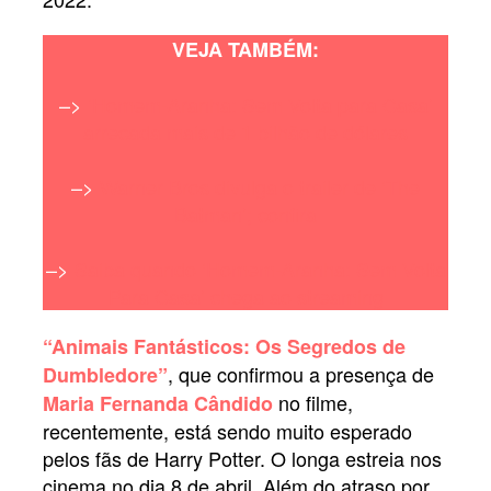
VEJA TAMBÉM:
–>
‘Homem-Aranha: Sem Volta para Casa’
arrecada mais de 1 bilhão de dólares
–>
Warner Bros divulga o trailer de ‘The
Batman’; confira
–>
Saiba quando ‘Homem-Aranha: Sem Volta
Para Casa’ chega ao streaming
“Animais Fantásticos: Os Segredos de
, que confirmou a presença de
Dumbledore”
no filme,
Maria Fernanda Cândido
recentemente, está sendo muito esperado
pelos fãs de Harry Potter. O longa estreia nos
cinema no dia 8 de abril. Além do atraso por