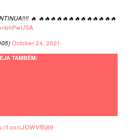
NUA!!!! 🔥 🔥🔥🔥🔥🔥🔥🔥🔥🔥🔥🔥🔥🔥
/WonbhPwUSA
October 24, 2021
005)
EJA TAMBÉM:
foca sobre famosos marcam festa em ‘A Fazenda
13’
A Fazenda 13’: saiba como foi a votação
eiro: Bil vence e se livra da roça
s://t.co/cJOWVfBj89