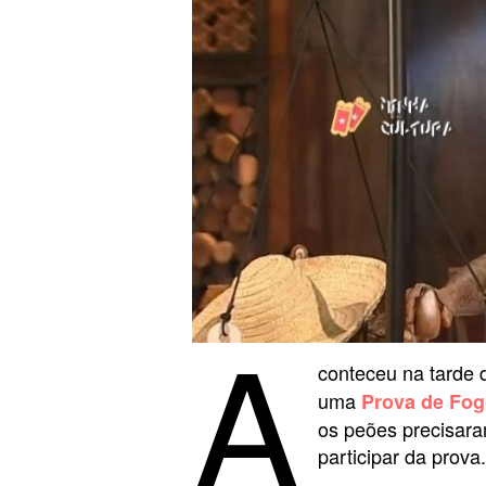
A
conteceu na tarde 
uma
Prova de Fo
os peões precisaram
participar da prova