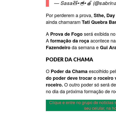
— Sasa🧸•🥣•🍎 (@sabri
Por perderem a prova,
Sthe, Day
ainda chamaram
Tati Quebra Ba
A
será exibida no
Prova de Fogo
A
acontece na 
formação da roça
da semana e
Fazendeiro
Gui Ar
PODER DA CHAMA
O
escolhido pel
Poder da Chama
do poder deve trocar o roceiro
O outro poder só será de
roceiro.
no dia da próxima formação de ro
Clique e entre no grupo de notícia
seu celular, na 