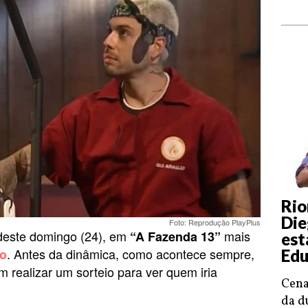
Rio
Die
Foto: Reprodução PlayPlus
deste domingo (24), em
mais
“A Fazenda 13”
est
. Antes da dinâmica, como acontece sempre,
go
Edu
 realizar um sorteio para ver quem iria
Cena
.
da d