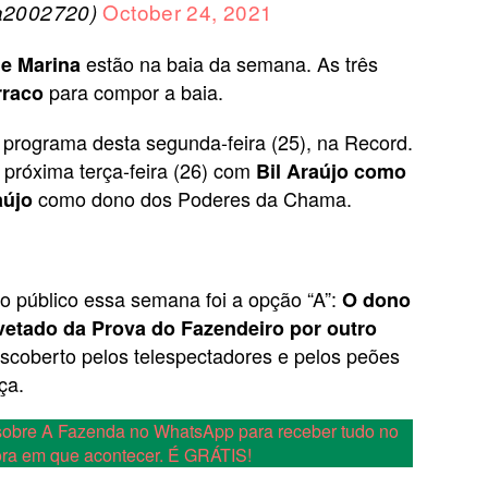
October 24, 2021
na2002720)
estão na baia da semana. As três
 e
Marina
para compor a baia.
rraco
 programa desta segunda-feira (25), na Record.
próxima terça-feira (26) com
Bil Araújo como
como dono dos Poderes da Chama.
aújo
o público essa semana foi a opção “A”:
O dono
 vetado da Prova do Fazendeiro por outro
scoberto pelos telespectadores e pelos peões
ça.
s sobre A Fazenda no WhatsApp para receber tudo no
hora em que acontecer. É GRÁTIS!