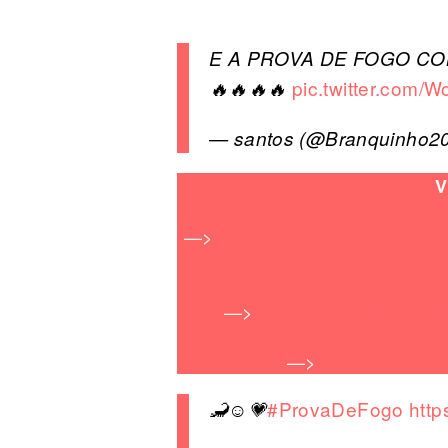
E A PROVA DE FOGO CONTI
pic.twitter.com
🔥🔥🔥🔥
— santos (@Branquinho2
V
—>
Falta de bebida, briga e fo
—>
Nova Roça formada em ‘
—>
Prova do Fazend
#ProvaDeFogo
http
🦂☺💗