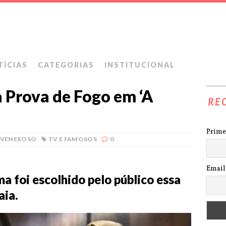
TÍCIAS
CATEGORIAS
INSTITUCIONAL
a Prova de Fogo em ‘A
RE
Prime
 VENEROSO
TV E FAMOSOS
0
Email
a foi escolhido pelo público essa
aia.