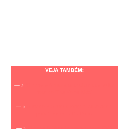
VEJA TAMBÉM:
— >
Simone e Simaria anunciam que estão
fora do ‘The Voice Kids’
— >
Simone & Simaria lançam clipe oficial
para ‘Presente De Deus’
— >
Simone & Simaria gravam novo DVD