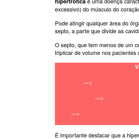
é uma doença caracte
hipertrófica
excessivo) do músculo do coraçã
Pode atingir qualquer área do ór
septo, a parte que divide as cavi
O septo, que tem menos de um ce
triplicar de volume nos pacientes 
V
—>
Record TV anuncia
—>
‘Verdades Se
—>
‘Além do Tempo’ pode s
É importante destacar que a hipe