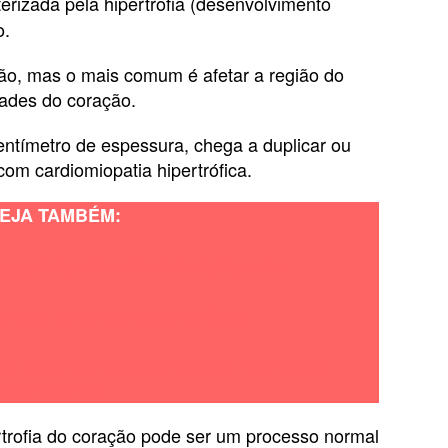
rizada pela hipertrofia (desenvolvimento
o.
gão, mas o mais comum é afetar a região do
dades do coração.
ntímetro de espessura, chega a duplicar ou
com cardiomiopatia hipertrófica.
EJA TAMBÉM:
 participantes do novo reality show
cretas’ será reprisada na Globo
er nova reprisada da Globo e internautas
comemoram
rtrofia do coração pode ser um processo normal