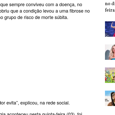
 que sempre conviveu com a doença, no
no d
obriu que a condição levou a uma fibrose no
feira
o grupo de risco de morte súbita.
or evita”, explicou, na rede social.
ia aconteceu nesta quinta-feira (03), foi