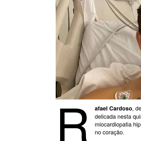
R
, d
afael Cardoso
delicada nesta quin
miocardiopatia hip
no coração.