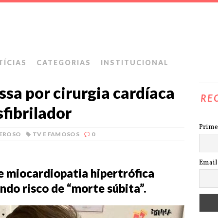
TÍCIAS
CATEGORIAS
INSTITUCIONAL
sa por cirurgia cardíaca
RE
fibrilador
Prime
NEROSO
TV E FAMOSOS
0
Email
de miocardiopatia hipertrófica
ndo risco de “morte súbita”.