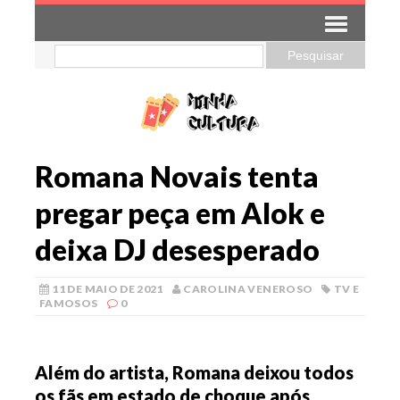
Romana Novais tenta
pregar peça em Alok e
deixa DJ desesperado
11 DE MAIO DE 2021
CAROLINA VENEROSO
TV E
FAMOSOS
0
Além do artista, Romana deixou todos
os fãs em estado de choque após