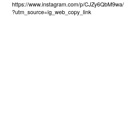
https://www.instagram.com/p/CJZy6QbM9wa/
?utm_source=ig_web_copy_link