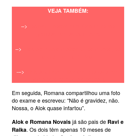
VEJA TAMBÉM:
–>
Festival ‘Energia para Cantar’ reúne
grandes nomes da música
–>
Alok é o quinto melhor DJ do mundo, de
acordo com a DJ Mag
-–>
Alok doa lucro milionário que teve com
game para combate à pobreza
Em seguida, Romana compartilhou uma foto
do exame e escreveu: “Não é gravidez, não.
Nossa, o Alok quase infartou”.
já são pais de
Alok e Romana Novais
Ravi e
. Os dois têm apenas 10 meses de
Raika