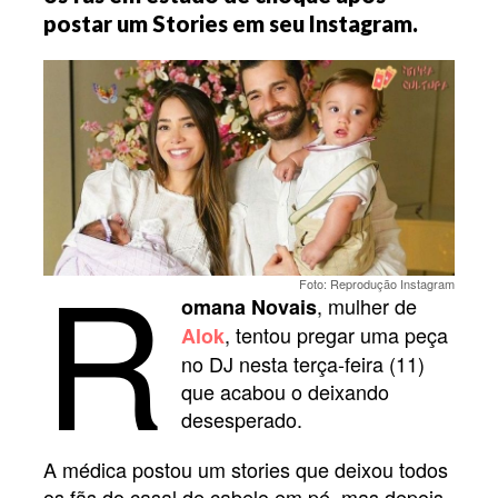
postar um Stories em seu Instagram.
R
Foto: Reprodução Instagram
, mulher de
omana Novais
, tentou pregar uma peça
Alok
no DJ nesta terça-feira (11)
que acabou o deixando
desesperado.
A médica postou um stories que deixou todos
os fãs do casal de cabelo em pé, mas depois