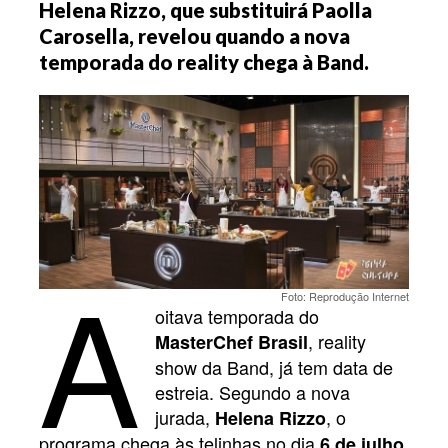
Helena Rizzo, que substituirá
Paolla
Carosella
, revelou quando a nova
temporada do reality chega à Band.
A
Foto: Reprodução Internet
oitava temporada do
, reality
MasterChef Brasil
show da Band, já tem data de
estreia. Segundo a nova
jurada,
, o
Helena Rizzo
programa chega às telinhas no dia
.
6 de julho