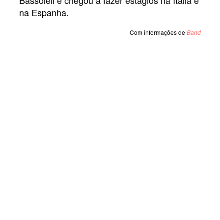
Bassoleil e chegou a fazer estágios na Itália e
na Espanha.
Com informações de
Band