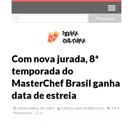
Com nova jurada, 8ª
temporada do
MasterChef Brasil ganha
data de estreia
29 DE ABRIL DE 2021
CAROLINA VENEROSO
TV E
FAMOSOS
0