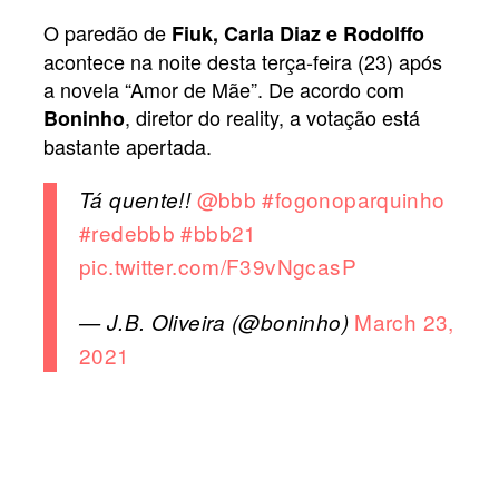
O paredão de
Fiuk, Carla Diaz e Rodolffo
acontece na noite desta terça-feira (23) após
a novela “Amor de Mãe”. De acordo com
, diretor do reality, a votação está
Boninho
bastante apertada.
@bbb
#fogonoparquinho
Tá quente!!
#redebbb
#bbb21
pic.twitter.com/F39vNgcasP
March 23,
— J.B. Oliveira (@boninho)
2021