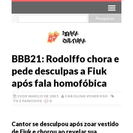
BBB21: Rodolffo chora e
pede desculpas a Fiuk
após fala homofóbica
23 DE MARÇO DE 2021
CAROLINA VENEROSO
TV E FAMOSOS
0
Cantor se desculpou após zoar vestido
de Fiuk e chorou ao revelar sua