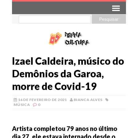
Izael Caldeira, músico do
Demônios da Garoa,
morre de Covid-19
16 DE FEVEREIRO DE 2021
BIANCA ALVES
MÚSICA
0
Artista completou 79 anos no último
dia 27, ele estava internado desde o