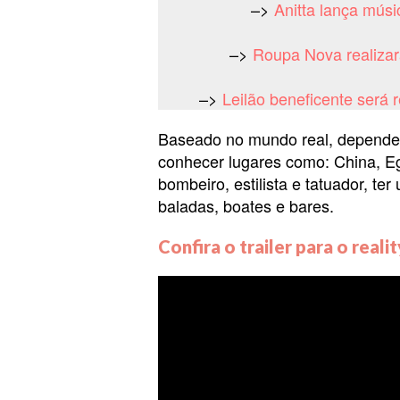
–>
Anitta lança músi
–>
Roupa Nova realizar
–>
Leilão beneficente será 
Baseado no mundo real, dependend
conhecer lugares como: China, Eg
bombeiro, estilista e tatuador, te
baladas, boates e bares.
Confira o trailer para o real