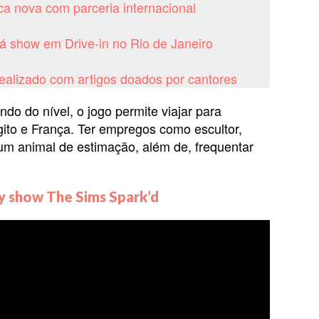
ca nova com parceria internacional
á show em Drive-in no Rio de Janeiro
realizado com artigos doados por cantores
o do nível, o jogo permite viajar para
ito e França. Ter empregos como escultor,
r um animal de estimação, além de, frequentar
ity show
The Sims Spark’d