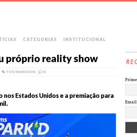
TÍCIAS
CATEGORIAS
INSTITUCIONAL
u próprio reality show
RE
TV E FAMOSOS
0
Prime
o nos Estados Unidos e a premiação para
Email
il.