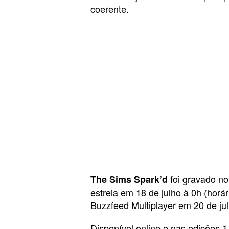
coerente.
foi gravado no
The Sims Spark’d
estreia em 18 de julho à 0h (horá
Buzzfeed Multiplayer em 20 de julh
Disponível online e nas edições 1,