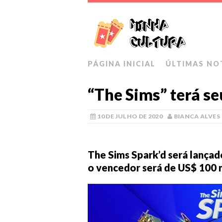
PÁGINA INICIAL
ÚLTIMAS NO
“The Sims” terá se
10 DE JULHO DE 2020
BIANCA ALVES
The Sims Spark’d
será lançad
o vencedor será de US$ 100 m