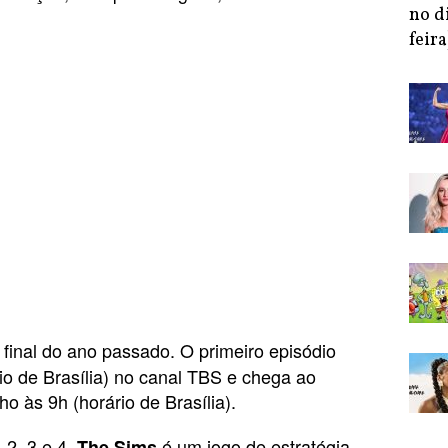
no d
feira
 final do ano passado. O primeiro episódio
rio de Brasília) no canal TBS e chega ao
o às 9h (horário de Brasília).
 2, 3 e 4,
é um jogo de estratégia.
The Sims