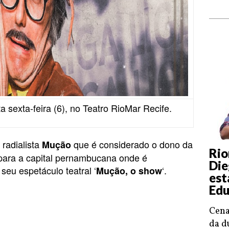
 sexta-feira (6), no Teatro RioMar Recife.
 radialista
que é considerado o dono da
Mução
Rio
z para a capital pernambucana onde é
Die
eu espetáculo teatral ‘
‘.
Mução, o show
est
Edu
Cena
da d