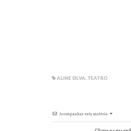
ALINE SILVA
,
TEATRO
Acompanhar esta matéria
Clique na sua red