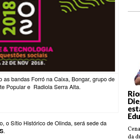
o as bandas Forró na Caixa, Bongar, grupo de
te Popular e Radiola Serra Alta.
Rio
Die
est
Edu
, o Sítio Histórico de Olinda, será sede da
Cena
.
S
da d